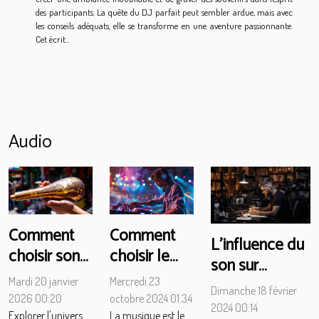
des participants. La quête du DJ parfait peut sembler ardue, mais avec
les conseils adéquats, elle se transforme en une aventure passionnante.
Cet écrit...
Audio
Comment
Comment
L'influence du
choisir son
choisir le
son sur
premier
meilleur DJ
l'ambiance
Mardi 20 janvier
Mercredi 23
Dimanche 18 février
instrument
pour votre
2026 00:20
octobre 2024 01:34
des
2024 00:14
de musique
événement
Explorer l'univers
La musique est le