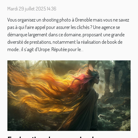
avec des pros !
Mardi 29 juillet 2025 14:36
Vous organisez un shooting photo à Grenoble mais vous ne savez
pas à qui faire appel pour assurer les clichés ? Une agence se
démarque largement dans ce domaine, proposant une grande
diversité de prestations, notamment la réalisation de book de
mode ; il s’agit d’Urope. Réputée pour le...