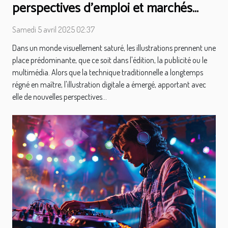
perspectives d'emploi et marchés
émergents
Samedi 5 avril 2025 02:37
Dans un monde visuellement saturé, les illustrations prennent une
place prédominante, que ce soit dans l'édition, la publicité ou le
multimédia. Alors que la technique traditionnelle a longtemps
régné en maître, l'illustration digitale a émergé, apportant avec
elle de nouvelles perspectives...