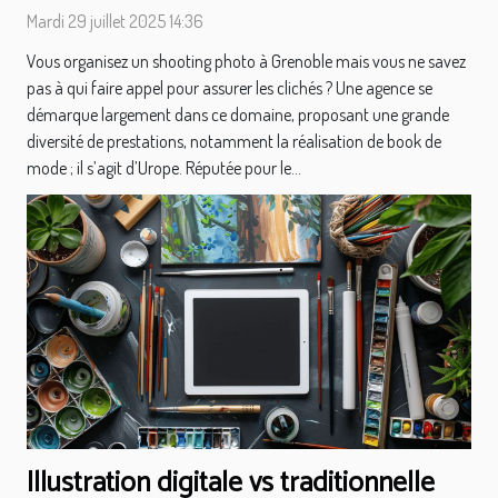
avec des pros !
Mardi 29 juillet 2025 14:36
Vous organisez un shooting photo à Grenoble mais vous ne savez
pas à qui faire appel pour assurer les clichés ? Une agence se
démarque largement dans ce domaine, proposant une grande
diversité de prestations, notamment la réalisation de book de
mode ; il s’agit d’Urope. Réputée pour le...
Illustration digitale vs traditionnelle