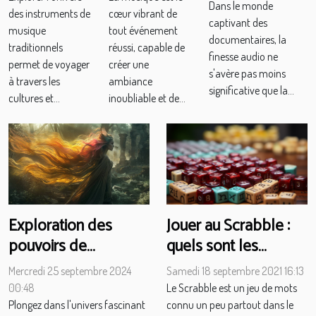
documentaires
Dans le monde
des instruments de
cœur vibrant de
traditionnel
unique
captivant des
de tatoueurs
musique
tout événement
?
documentaires, la
traditionnels
réussi, capable de
finesse audio ne
permet de voyager
créer une
s'avère pas moins
à travers les
ambiance
significative que la...
cultures et...
inoubliable et de...
Jouer au Scrabble :
Exploration des
quels sont les
pouvoirs de
bienfaits pour
métamorphomage
Samedi 18 septembre 2021 16:13
Mercredi 25 septembre 2024
l’homme?
dans la littérature
Le Scrabble est un jeu de mots
00:48
fantastique
connu un peu partout dans le
Plongez dans l'univers fascinant